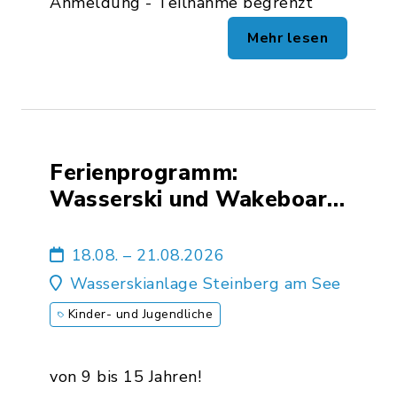
Anmeldung - Teilnahme begrenzt
Mehr lesen
Ferienprogramm:
Wasserski und Wakeboard
Ferienkurse für Anfänger
und Fortgeschrittene 2026
18.08. – 21.08.2026
Wasserskianlage Steinberg am See
Kinder- und Jugendliche
von 9 bis 15 Jahren!