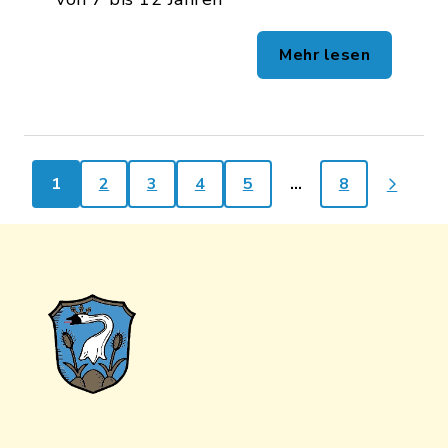
Mehr lesen
1
2
3
4
5
…
8