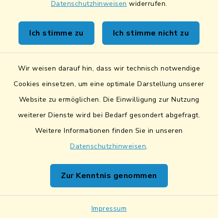
Datenschutzhinweisen
widerrufen.
Kontakt
Ich stimme zu
Ich stimme nicht zu
Sicheres Kontaktformular
Wir weisen darauf hin, dass wir technisch notwendige
Sicherer Datentransfer
Cookies einsetzen, um eine optimale Darstellung unserer
Website zu ermöglichen. Die Einwilligung zur Nutzung
Barrierefreiheit
weiterer Dienste wird bei Bedarf gesondert abgefragt.
Weitere Informationen finden Sie in unseren
Datenschutz
Datenschutzhinweisen
.
Impressum
Zur Kenntnis genommen
Netiquette
Sitemap
Impressum