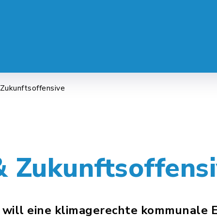
 SERVICE
LEBEN & ALLTAG
FREI
 Zukunftsoffensive
& Zukunftsoffens
z will eine klimagerechte kommunale 