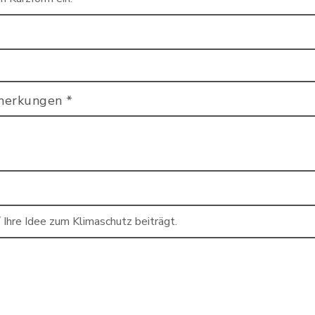
emerkungen
*