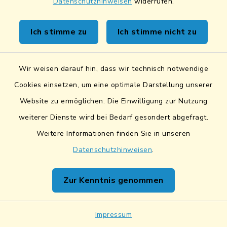
Datenschutzhinweisen
widerrufen.
+49 (0) 261 973 6951
Ich stimme zu
Ich stimme nicht zu
Wir weisen darauf hin, dass wir technisch notwendige
W
Cookies einsetzen, um eine optimale Darstellung unserer
Website zu ermöglichen. Die Einwilligung zur Nutzung
Weiherdorf,
weiterer Dienste wird bei Bedarf gesondert abgefragt.
Bushaltestelle
Weitere Informationen finden Sie in unseren
(Hundetoilette
Datenschutzhinweisen
.
"DOGSTATION")
Zur Kenntnis genommen
Loisnitzer Str., 93158
Teublitz
Impressum