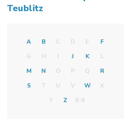
Teublitz
A
B
C
D
E
F
G
H
I
J
K
L
M
N
O
P
Q
R
S
T
U
V
W
X
Y
Z
0-9