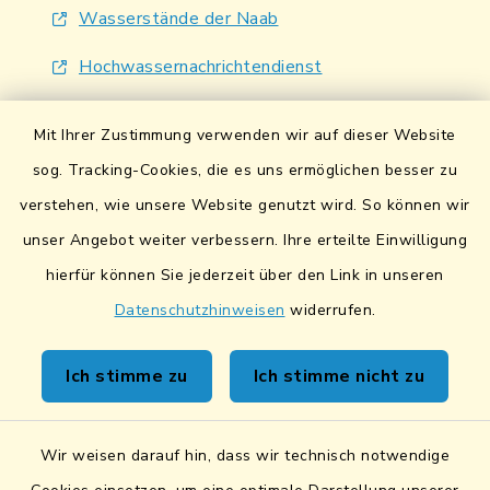
Wasserstände der Naab
Hochwassernachrichtendienst
UmweltAtlas Naturgefahren
Mit Ihrer Zustimmung verwenden wir auf dieser Website
Lokales Bündnis für Familien
sog. Tracking-Cookies, die es uns ermöglichen besser zu
verstehen, wie unsere Website genutzt wird. So können wir
Fairtrade-Towns
unser Angebot weiter verbessern. Ihre erteilte Einwilligung
hierfür können Sie jederzeit über den Link in unseren
Datenschutzhinweisen
widerrufen.
Kontakt
Ich stimme zu
Ich stimme nicht zu
Sicheres Kontaktformular
Wir weisen darauf hin, dass wir technisch notwendige
Sicherer Datentransfer