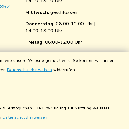
14:00-18:00 Uhr
7852
Mittwoch:
geschlossen
e
Donnerstag:
08:00-12:00 Uhr |
14:00-18:00 Uhr
p
nkedin
Freitag:
08:00-12:00 Uhr
ngen
Quicklinks
en, wie unsere Website genutzt wird. So können wir unser
ndorf
Wasserstände der Naab
eren
Datenschutzhinweisen
widerrufen.
0 0900 84
Hochwassernachrichtendienst
UmweltAtlas Naturgefahren
pfalz eG
Lokales Bündnis für Familien
5 7041 38
 zu ermöglichen. Die Einwilligung zur Nutzung weiterer
en
Datenschutzhinweisen
.
Fairtrade-Towns