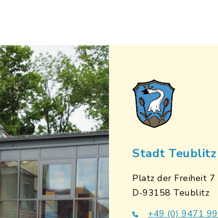
Stadt Teublitz
Platz der Freiheit 7
D-93158 Teublitz
+49 (0) 9471 9