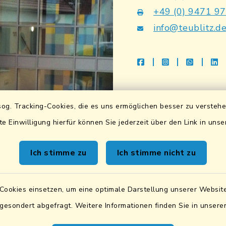
+49 (0) 9471 9
info@teublitz.d
facebook
instagram
whatsap
li
Bankverbindu
og. Tracking-Cookies, die es uns ermöglichen besser zu versteh
Sparkasse Lkrs. Schwa
te Einwilligung hierfür können Sie jederzeit über den Link in uns
DE83 7505 1040 076
BIC: BYLADEM1SAD
Ich stimme zu
Ich stimme nicht zu
VR Bank Mittlere Ober
DE87 7506 9171 000
Cookies einsetzen, um eine optimale Darstellung unserer Website
BIC: GENODEF1SWD
 gesondert abgefragt. Weitere Informationen finden Sie in unser
UID:
DE131842019