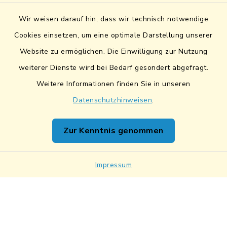
Sicheres Kontaktformular
Wir weisen darauf hin, dass wir technisch notwendige
Sicherer Datentransfer
Cookies einsetzen, um eine optimale Darstellung unserer
Website zu ermöglichen. Die Einwilligung zur Nutzung
Barrierefreiheit
weiterer Dienste wird bei Bedarf gesondert abgefragt.
Weitere Informationen finden Sie in unseren
Datenschutz
Datenschutzhinweisen
.
Impressum
Zur Kenntnis genommen
Netiquette
Sitemap
Impressum
Cookie-Einstellungen