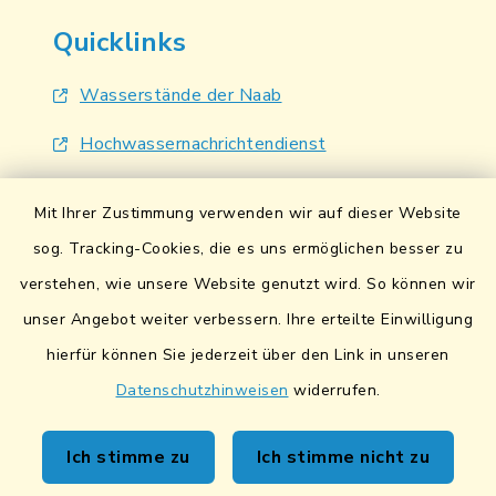
Quicklinks
Wasserstände der Naab
Hochwassernachrichtendienst
UmweltAtlas Naturgefahren
Mit Ihrer Zustimmung verwenden wir auf dieser Website
Lokales Bündnis für Familien
sog. Tracking-Cookies, die es uns ermöglichen besser zu
verstehen, wie unsere Website genutzt wird. So können wir
Fairtrade-Towns
unser Angebot weiter verbessern. Ihre erteilte Einwilligung
hierfür können Sie jederzeit über den Link in unseren
Datenschutzhinweisen
widerrufen.
Kontakt
Ich stimme zu
Ich stimme nicht zu