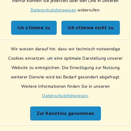
hierfür können Sie jederzeit über den Link in unseren
Datenschutzhinweisen
widerrufen.
Kontakt
Ich stimme zu
Ich stimme nicht zu
Sicheres Kontaktformular
Wir weisen darauf hin, dass wir technisch notwendige
Sicherer Datentransfer
Cookies einsetzen, um eine optimale Darstellung unserer
Website zu ermöglichen. Die Einwilligung zur Nutzung
Barrierefreiheit
weiterer Dienste wird bei Bedarf gesondert abgefragt.
Weitere Informationen finden Sie in unseren
Datenschutz
Datenschutzhinweisen
.
Impressum
Zur Kenntnis genommen
Netiquette