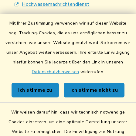
Hochwassernachrichtendienst
UmweltAtlas Naturgefahren
Mit Ihrer Zustimmung verwenden wir auf dieser Website
Lokales Bündnis für Familien
sog. Tracking-Cookies, die es uns ermöglichen besser zu
verstehen, wie unsere Website genutzt wird. So können wir
Fairtrade-Towns
unser Angebot weiter verbessern. Ihre erteilte Einwilligung
hierfür können Sie jederzeit über den Link in unseren
Datenschutzhinweisen
widerrufen.
Kontakt
Ich stimme zu
Ich stimme nicht zu
Sicheres Kontaktformular
Wir weisen darauf hin, dass wir technisch notwendige
Sicherer Datentransfer
Cookies einsetzen, um eine optimale Darstellung unserer
Website zu ermöglichen. Die Einwilligung zur Nutzung