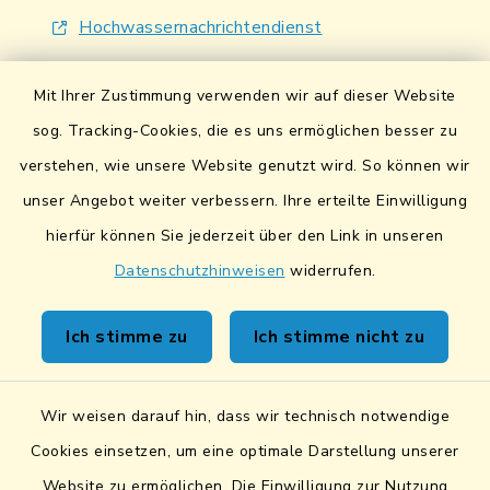
Hochwassernachrichtendienst
UmweltAtlas Naturgefahren
Mit Ihrer Zustimmung verwenden wir auf dieser Website
Lokales Bündnis für Familien
sog. Tracking-Cookies, die es uns ermöglichen besser zu
verstehen, wie unsere Website genutzt wird. So können wir
Fairtrade-Towns
unser Angebot weiter verbessern. Ihre erteilte Einwilligung
hierfür können Sie jederzeit über den Link in unseren
Datenschutzhinweisen
widerrufen.
Kontakt
Ich stimme zu
Ich stimme nicht zu
Sicheres Kontaktformular
Wir weisen darauf hin, dass wir technisch notwendige
Sicherer Datentransfer
Cookies einsetzen, um eine optimale Darstellung unserer
Website zu ermöglichen. Die Einwilligung zur Nutzung