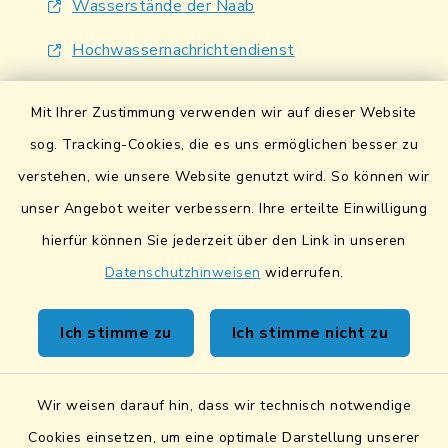
Wasserstände der Naab
Hochwassernachrichtendienst
UmweltAtlas Naturgefahren
Mit Ihrer Zustimmung verwenden wir auf dieser Website
Lokales Bündnis für Familien
sog. Tracking-Cookies, die es uns ermöglichen besser zu
verstehen, wie unsere Website genutzt wird. So können wir
Fairtrade-Towns
unser Angebot weiter verbessern. Ihre erteilte Einwilligung
hierfür können Sie jederzeit über den Link in unseren
Datenschutzhinweisen
widerrufen.
Kontakt
Ich stimme zu
Ich stimme nicht zu
Sicheres Kontaktformular
Wir weisen darauf hin, dass wir technisch notwendige
Sicherer Datentransfer
Cookies einsetzen, um eine optimale Darstellung unserer