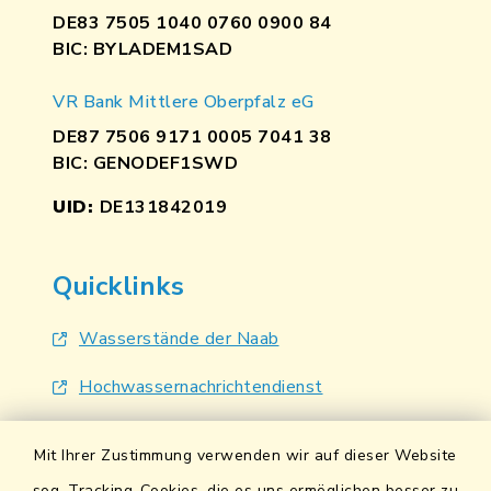
DE83 7505 1040 0760 0900 84
BIC: BYLADEM1SAD
VR Bank Mittlere Oberpfalz eG
DE87 7506 9171 0005 7041 38
BIC: GENODEF1SWD
UID:
DE131842019
Quicklinks
Wasserstände der Naab
Hochwassernachrichtendienst
UmweltAtlas Naturgefahren
Mit Ihrer Zustimmung verwenden wir auf dieser Website
Lokales Bündnis für Familien
sog. Tracking-Cookies, die es uns ermöglichen besser zu