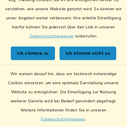
verstehen, wie unsere Website genutzt wird. So können wir
Fairtrade-Towns
unser Angebot weiter verbessern. Ihre erteilte Einwilligung
hierfür können Sie jederzeit über den Link in unseren
Datenschutzhinweisen
widerrufen.
Kontakt
Ich stimme zu
Ich stimme nicht zu
Sicheres Kontaktformular
Wir weisen darauf hin, dass wir technisch notwendige
Sicherer Datentransfer
Cookies einsetzen, um eine optimale Darstellung unserer
Website zu ermöglichen. Die Einwilligung zur Nutzung
Barrierefreiheit
weiterer Dienste wird bei Bedarf gesondert abgefragt.
Weitere Informationen finden Sie in unseren
Datenschutz
Datenschutzhinweisen
.
Impressum