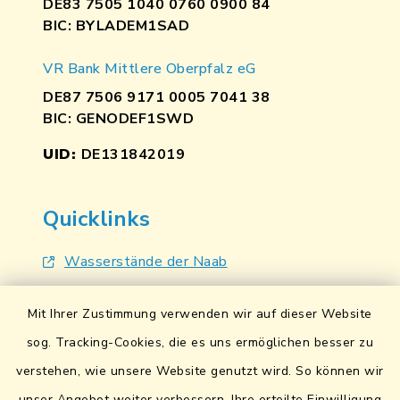
DE83 7505 1040 0760 0900 84
BIC: BYLADEM1SAD
VR Bank Mittlere Oberpfalz eG
DE87 7506 9171 0005 7041 38
BIC: GENODEF1SWD
UID:
DE131842019
Quicklinks
Wasserstände der Naab
Hochwassernachrichtendienst
Mit Ihrer Zustimmung verwenden wir auf dieser Website
UmweltAtlas Naturgefahren
sog. Tracking-Cookies, die es uns ermöglichen besser zu
verstehen, wie unsere Website genutzt wird. So können wir
Lokales Bündnis für Familien
unser Angebot weiter verbessern. Ihre erteilte Einwilligung