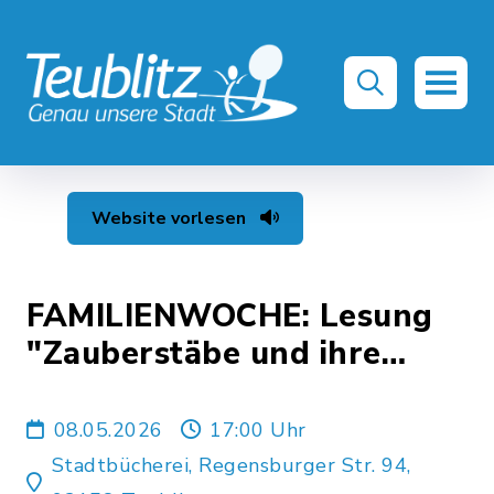
Website vorlesen
FAMILIENWOCHE: Lesung
"Zauberstäbe und ihre
Geheimnisse" mit Stephan
Köstler
08.05.2026
17:00 Uhr
Stadtbücherei, Regensburger Str. 94,