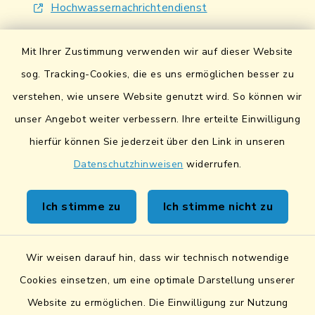
Hochwassernachrichtendienst
UmweltAtlas Naturgefahren
Mit Ihrer Zustimmung verwenden wir auf dieser Website
Lokales Bündnis für Familien
sog. Tracking-Cookies, die es uns ermöglichen besser zu
verstehen, wie unsere Website genutzt wird. So können wir
Fairtrade-Towns
unser Angebot weiter verbessern. Ihre erteilte Einwilligung
hierfür können Sie jederzeit über den Link in unseren
Datenschutzhinweisen
widerrufen.
Kontakt
Ich stimme zu
Ich stimme nicht zu
Sicheres Kontaktformular
Wir weisen darauf hin, dass wir technisch notwendige
Sicherer Datentransfer
Cookies einsetzen, um eine optimale Darstellung unserer
Website zu ermöglichen. Die Einwilligung zur Nutzung
Barrierefreiheit