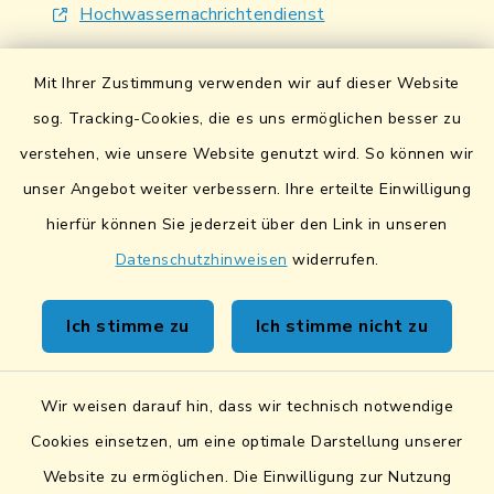
Hochwassernachrichtendienst
UmweltAtlas Naturgefahren
Mit Ihrer Zustimmung verwenden wir auf dieser Website
Lokales Bündnis für Familien
sog. Tracking-Cookies, die es uns ermöglichen besser zu
verstehen, wie unsere Website genutzt wird. So können wir
Fairtrade-Towns
unser Angebot weiter verbessern. Ihre erteilte Einwilligung
hierfür können Sie jederzeit über den Link in unseren
Datenschutzhinweisen
widerrufen.
Kontakt
Ich stimme zu
Ich stimme nicht zu
Sicheres Kontaktformular
Wir weisen darauf hin, dass wir technisch notwendige
Sicherer Datentransfer
Cookies einsetzen, um eine optimale Darstellung unserer
Website zu ermöglichen. Die Einwilligung zur Nutzung