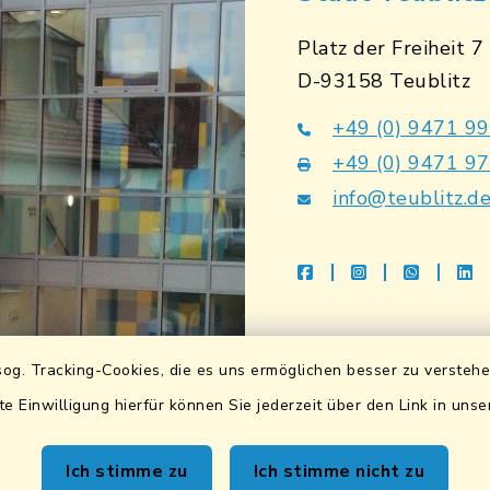
Platz der Freiheit 7
D-93158 Teublitz
+49 (0) 9471 9
+49 (0) 9471 9
info@teublitz.d
facebook
instagram
whatsap
li
Bankverbindu
og. Tracking-Cookies, die es uns ermöglichen besser zu versteh
Sparkasse Lkrs. Schwa
te Einwilligung hierfür können Sie jederzeit über den Link in uns
DE83 7505 1040 076
BIC: BYLADEM1SAD
Ich stimme zu
Ich stimme nicht zu