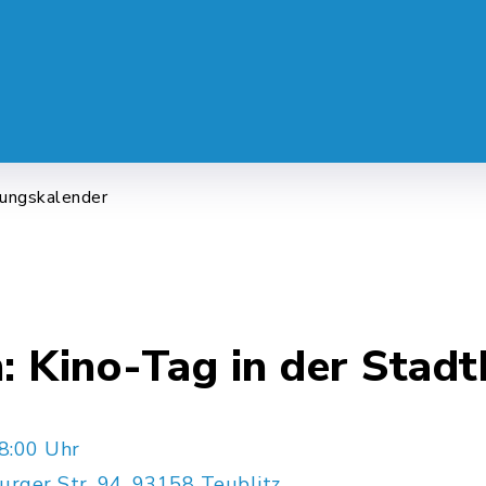
 SERVICE
LEBEN & ALLTAG
FREI
tungskalender
 Kino-Tag in der Stadt
8:00 Uhr
urger Str. 94, 93158 Teublitz