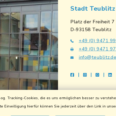
Stadt Teublitz
Platz der Freiheit 7
D-93158 Teublitz
+49 (0) 9471 9
+49 (0) 9471 9
info@teublitz.d
facebook
instagram
whatsap
li
Bankverbindu
og. Tracking-Cookies, die es uns ermöglichen besser zu versteh
Sparkasse Lkrs. Schwa
te Einwilligung hierfür können Sie jederzeit über den Link in uns
DE83 7505 1040 076