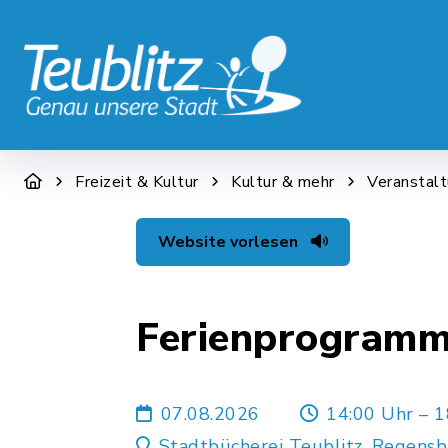
STADT & WIRTSCHAFT
RATHAUS &
Freizeit & Kultur
Kultur & mehr
Veranstal
Website vorlesen
Ferienprogramm:
07.08.2026
14:00 Uhr – 1
Stadtbücherei Teublitz, Regensb