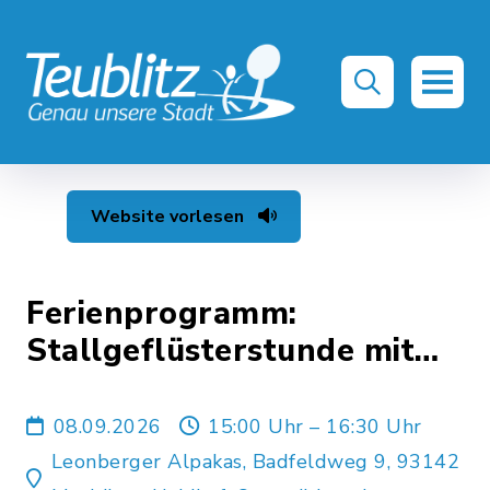
Website vorlesen
Ferienprogramm:
Stallgeflüsterstunde mit
den Leonberger Alpakas
2026
08.09.2026
15:00 Uhr – 16:30 Uhr
Leonberger Alpakas, Badfeldweg 9, 93142