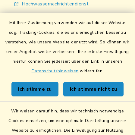
Hochwassernachrichtendienst
UmweltAtlas Naturgefahren
Mit Ihrer Zustimmung verwenden wir auf dieser Website
Lokales Bündnis für Familien
sog. Tracking-Cookies, die es uns ermöglichen besser zu
verstehen, wie unsere Website genutzt wird. So können wir
Fairtrade-Towns
unser Angebot weiter verbessern. Ihre erteilte Einwilligung
hierfür können Sie jederzeit über den Link in unseren
Datenschutzhinweisen
widerrufen.
Kontakt
Ich stimme zu
Ich stimme nicht zu
Sicheres Kontaktformular
Wir weisen darauf hin, dass wir technisch notwendige
Sicherer Datentransfer
Cookies einsetzen, um eine optimale Darstellung unserer
Website zu ermöglichen. Die Einwilligung zur Nutzung