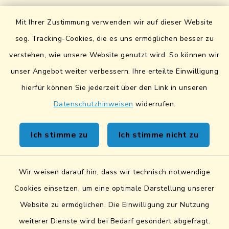
UmweltAtlas Naturgefahren
Mit Ihrer Zustimmung verwenden wir auf dieser Website
Lokales Bündnis für Familien
sog. Tracking-Cookies, die es uns ermöglichen besser zu
verstehen, wie unsere Website genutzt wird. So können wir
Fairtrade-Towns
unser Angebot weiter verbessern. Ihre erteilte Einwilligung
hierfür können Sie jederzeit über den Link in unseren
Datenschutzhinweisen
widerrufen.
Kontakt
Ich stimme zu
Ich stimme nicht zu
Sicheres Kontaktformular
Wir weisen darauf hin, dass wir technisch notwendige
Sicherer Datentransfer
Cookies einsetzen, um eine optimale Darstellung unserer
Website zu ermöglichen. Die Einwilligung zur Nutzung
Barrierefreiheit
weiterer Dienste wird bei Bedarf gesondert abgefragt.