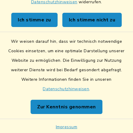
Datenschutzhinweisen
widerrufen.
Kontakt
Ich stimme zu
Ich stimme nicht zu
Sicheres Kontaktformular
Wir weisen darauf hin, dass wir technisch notwendige
Sicherer Datentransfer
Cookies einsetzen, um eine optimale Darstellung unserer
Website zu ermöglichen. Die Einwilligung zur Nutzung
Barrierefreiheit
weiterer Dienste wird bei Bedarf gesondert abgefragt.
Weitere Informationen finden Sie in unseren
Datenschutz
Datenschutzhinweisen
.
Impressum
Zur Kenntnis genommen
Netiquette
Sitemap
Impressum