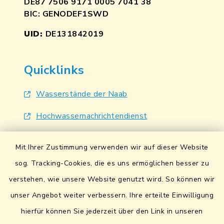
DE87 7506 9171 0005 7041 38
BIC: GENODEF1SWD
UID:
DE131842019
Quicklinks
Wasserstände der Naab
Hochwassernachrichtendienst
UmweltAtlas Naturgefahren
Mit Ihrer Zustimmung verwenden wir auf dieser Website
Lokales Bündnis für Familien
sog. Tracking-Cookies, die es uns ermöglichen besser zu
verstehen, wie unsere Website genutzt wird. So können wir
Fairtrade-Towns
unser Angebot weiter verbessern. Ihre erteilte Einwilligung
hierfür können Sie jederzeit über den Link in unseren