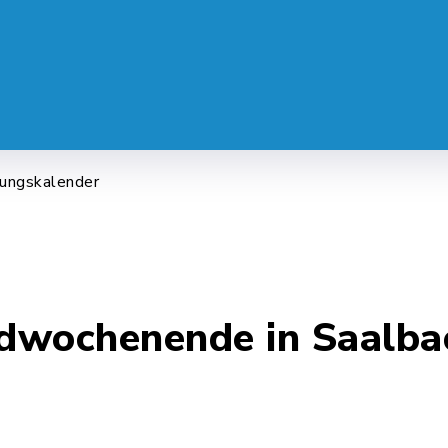
 SERVICE
LEBEN & ALLTAG
FREI
tungskalender
dwochenende in Saalbac