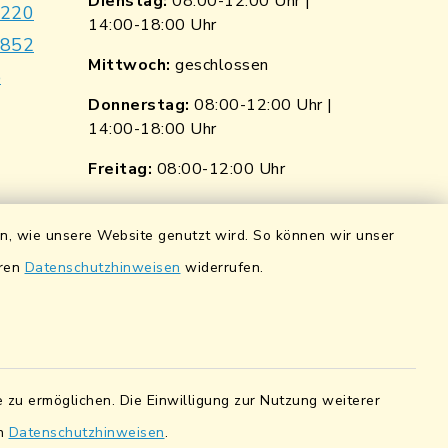
Dienstag:
08:00-12:00 Uhr |
9220
14:00-18:00 Uhr
7852
Mittwoch:
geschlossen
e
Donnerstag:
08:00-12:00 Uhr |
14:00-18:00 Uhr
p
nkedin
Freitag:
08:00-12:00 Uhr
ngen
Quicklinks
en, wie unsere Website genutzt wird. So können wir unser
ndorf
Wasserstände der Naab
eren
Datenschutzhinweisen
widerrufen.
0 0900 84
Hochwassernachrichtendienst
UmweltAtlas Naturgefahren
pfalz eG
Lokales Bündnis für Familien
5 7041 38
 zu ermöglichen. Die Einwilligung zur Nutzung weiterer
en
Datenschutzhinweisen
.
Fairtrade-Towns