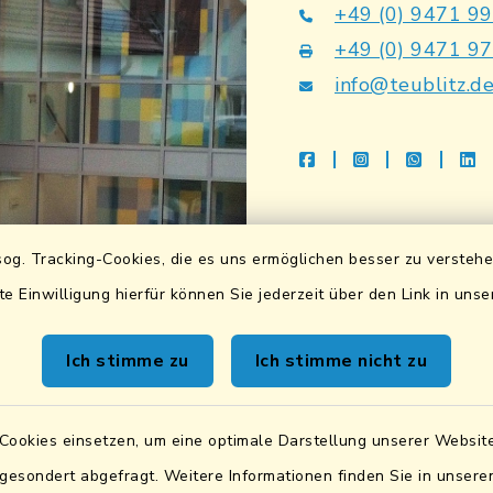
+49 (0) 9471 9
+49 (0) 9471 9
info@teublitz.d
facebook
instagram
whatsap
li
Bankverbindu
og. Tracking-Cookies, die es uns ermöglichen besser zu versteh
Sparkasse Lkrs. Schwa
te Einwilligung hierfür können Sie jederzeit über den Link in uns
DE83 7505 1040 076
BIC: BYLADEM1SAD
Ich stimme zu
Ich stimme nicht zu
VR Bank Mittlere Ober
DE87 7506 9171 000
Cookies einsetzen, um eine optimale Darstellung unserer Website
BIC: GENODEF1SWD
 gesondert abgefragt. Weitere Informationen finden Sie in unser