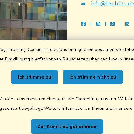
info@teublitz.d
facebook
instagram
whatsap
li
Bankverbindu
og. Tracking-Cookies, die es uns ermöglichen besser zu versteh
Sparkasse Lkrs. Schwa
te Einwilligung hierfür können Sie jederzeit über den Link in uns
DE83 7505 1040 076
BIC: BYLADEM1SAD
Ich stimme zu
Ich stimme nicht zu
VR Bank Mittlere Ober
Cookies einsetzen, um eine optimale Darstellung unserer Website
DE87 7506 9171 000
BIC: GENODEF1SWD
 gesondert abgefragt. Weitere Informationen finden Sie in unser
UID:
DE131842019
Zur Kenntnis genommen