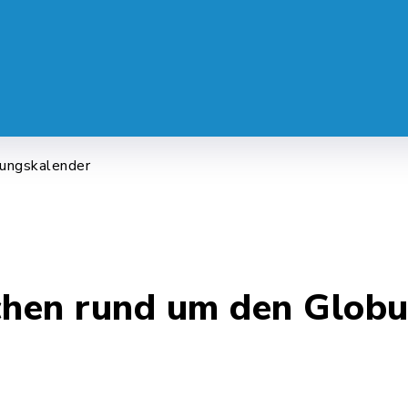
 SERVICE
LEBEN & ALLTAG
FREI
tungskalender
chen rund um den Globu