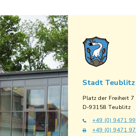
Stadt Teublitz
Platz der Freiheit 7
D-93158 Teublitz
+49 (0) 9471 9
+49 (0) 9471 9