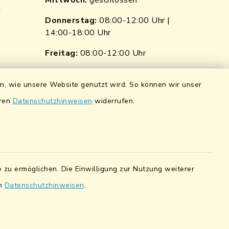
Mittwoch:
geschlossen
e
Donnerstag:
08:00-12:00 Uhr |
14:00-18:00 Uhr
p
nkedin
Freitag:
08:00-12:00 Uhr
ngen
Quicklinks
en, wie unsere Website genutzt wird. So können wir unser
ndorf
Wasserstände der Naab
eren
Datenschutzhinweisen
widerrufen.
0 0900 84
Hochwassernachrichtendienst
UmweltAtlas Naturgefahren
pfalz eG
Lokales Bündnis für Familien
 zu ermöglichen. Die Einwilligung zur Nutzung weiterer
5 7041 38
en
Datenschutzhinweisen
.
Fairtrade-Towns