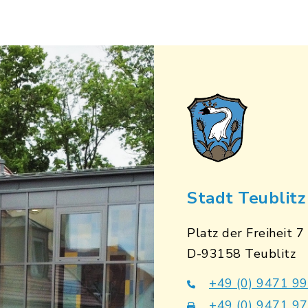
Stadt Teublitz
Platz der Freiheit 7
D-93158 Teublitz
+49 (0) 9471 9
+49 (0) 9471 9