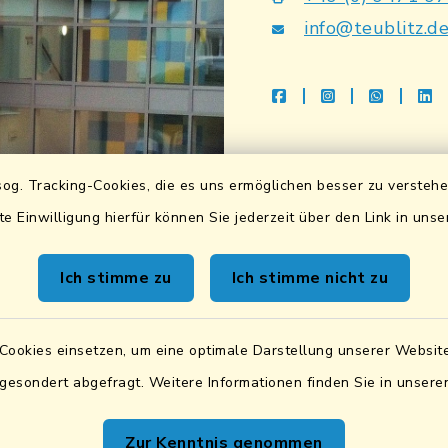
info@teublitz.d
facebook
instagram
whatsap
li
Bankverbindu
og. Tracking-Cookies, die es uns ermöglichen besser zu versteh
Sparkasse Lkrs. Schwa
te Einwilligung hierfür können Sie jederzeit über den Link in uns
DE83 7505 1040 076
BIC: BYLADEM1SAD
Ich stimme zu
Ich stimme nicht zu
VR Bank Mittlere Ober
DE87 7506 9171 000
Cookies einsetzen, um eine optimale Darstellung unserer Website
BIC: GENODEF1SWD
 gesondert abgefragt. Weitere Informationen finden Sie in unser
UID:
DE131842019
Zur Kenntnis genommen