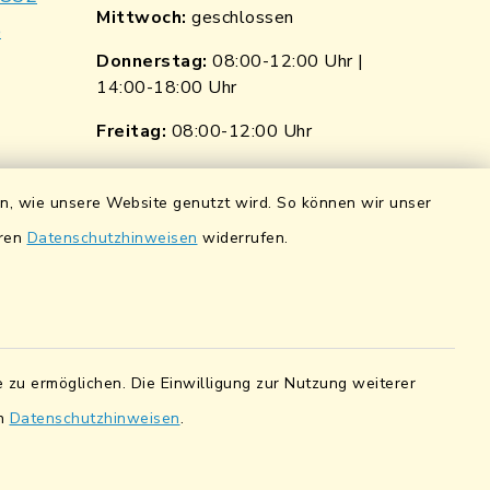
Mittwoch:
geschlossen
e
Donnerstag:
08:00-12:00 Uhr |
14:00-18:00 Uhr
p
nkedin
Freitag:
08:00-12:00 Uhr
ngen
Quicklinks
en, wie unsere Website genutzt wird. So können wir unser
ndorf
Wasserstände der Naab
eren
Datenschutzhinweisen
widerrufen.
0 0900 84
Hochwassernachrichtendienst
UmweltAtlas Naturgefahren
pfalz eG
Lokales Bündnis für Familien
5 7041 38
 zu ermöglichen. Die Einwilligung zur Nutzung weiterer
en
Datenschutzhinweisen
.
Fairtrade-Towns