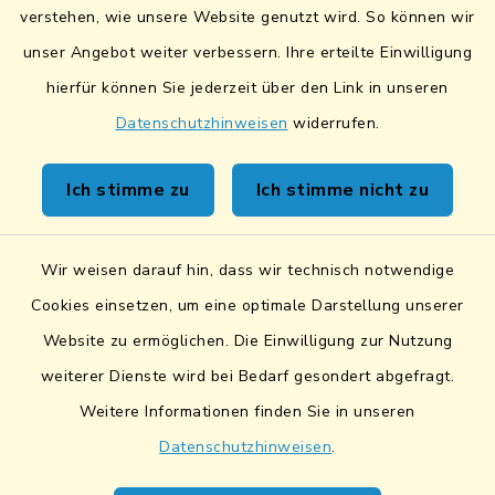
verstehen, wie unsere Website genutzt wird. So können wir
Fairtrade-Towns
unser Angebot weiter verbessern. Ihre erteilte Einwilligung
hierfür können Sie jederzeit über den Link in unseren
Datenschutzhinweisen
widerrufen.
Kontakt
Ich stimme zu
Ich stimme nicht zu
Sicheres Kontaktformular
Wir weisen darauf hin, dass wir technisch notwendige
Sicherer Datentransfer
Cookies einsetzen, um eine optimale Darstellung unserer
Website zu ermöglichen. Die Einwilligung zur Nutzung
Barrierefreiheit
weiterer Dienste wird bei Bedarf gesondert abgefragt.
Weitere Informationen finden Sie in unseren
Datenschutz
Datenschutzhinweisen
.
Impressum