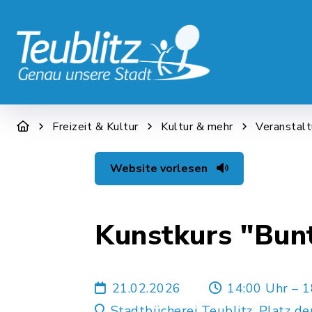
STADT & WIRTSCHAFT
RATHAUS &
Freizeit & Kultur
Kultur & mehr
Veranstal
Website vorlesen
Kunstkurs "Bunt
21.02.2026
14:00 Uhr – 1
Stadtbücherei Teublitz, Platz de