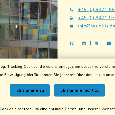
+49 (0) 9471 9
+49 (0) 9471 9
info@teublitz.d
facebook
instagram
whatsap
li
Bankverbindu
og. Tracking-Cookies, die es uns ermöglichen besser zu versteh
Sparkasse Lkrs. Schwa
te Einwilligung hierfür können Sie jederzeit über den Link in uns
DE83 7505 1040 076
BIC: BYLADEM1SAD
Ich stimme zu
Ich stimme nicht zu
VR Bank Mittlere Ober
DE87 7506 9171 000
Cookies einsetzen, um eine optimale Darstellung unserer Website
BIC: GENODEF1SWD