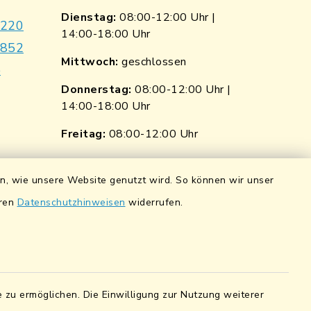
Dienstag:
08:00-12:00 Uhr |
9220
14:00-18:00 Uhr
7852
Mittwoch:
geschlossen
e
Donnerstag:
08:00-12:00 Uhr |
14:00-18:00 Uhr
p
nkedin
Freitag:
08:00-12:00 Uhr
ngen
Quicklinks
en, wie unsere Website genutzt wird. So können wir unser
ndorf
Wasserstände der Naab
eren
Datenschutzhinweisen
widerrufen.
0 0900 84
Hochwassernachrichtendienst
UmweltAtlas Naturgefahren
pfalz eG
Lokales Bündnis für Familien
5 7041 38
 zu ermöglichen. Die Einwilligung zur Nutzung weiterer