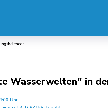
 SERVICE
LEBEN & ALLTAG
FREI
tungskalender
e Wasserwelten" in de
8:00 Uhr
r Freiheit 9, D-93158 Teublitz