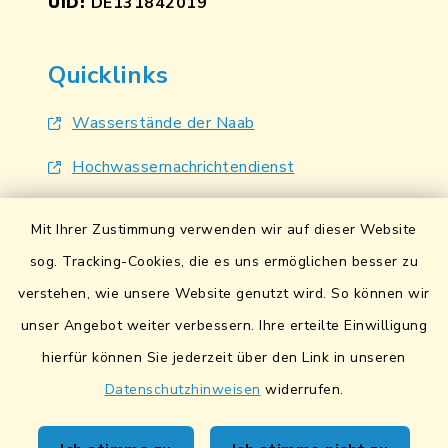
UID:
DE131842019
Quicklinks
Wasserstände der Naab
Hochwassernachrichtendienst
UmweltAtlas Naturgefahren
Mit Ihrer Zustimmung verwenden wir auf dieser Website
Lokales Bündnis für Familien
sog. Tracking-Cookies, die es uns ermöglichen besser zu
verstehen, wie unsere Website genutzt wird. So können wir
Fairtrade-Towns
unser Angebot weiter verbessern. Ihre erteilte Einwilligung
hierfür können Sie jederzeit über den Link in unseren
Datenschutzhinweisen
widerrufen.
Kontakt