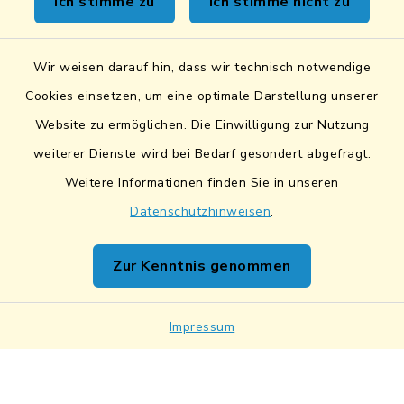
Ich stimme zu
Ich stimme nicht zu
Sicheres Kontaktformular
Wir weisen darauf hin, dass wir technisch notwendige
Sicherer Datentransfer
Cookies einsetzen, um eine optimale Darstellung unserer
Website zu ermöglichen. Die Einwilligung zur Nutzung
Barrierefreiheit
weiterer Dienste wird bei Bedarf gesondert abgefragt.
Weitere Informationen finden Sie in unseren
Datenschutz
Datenschutzhinweisen
.
Impressum
Zur Kenntnis genommen
Netiquette
Sitemap
Impressum
Cookie-Einstellungen