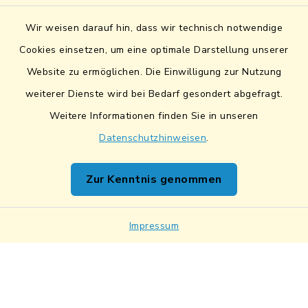
Sicheres Kontaktformular
Wir weisen darauf hin, dass wir technisch notwendige
Sicherer Datentransfer
Cookies einsetzen, um eine optimale Darstellung unserer
Website zu ermöglichen. Die Einwilligung zur Nutzung
Barrierefreiheit
weiterer Dienste wird bei Bedarf gesondert abgefragt.
Weitere Informationen finden Sie in unseren
Datenschutz
Datenschutzhinweisen
.
Impressum
Zur Kenntnis genommen
Netiquette
Sitemap
Impressum
Cookie-Einstellungen