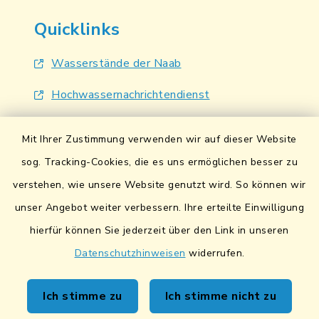
Quicklinks
Wasserstände der Naab
Hochwassernachrichtendienst
UmweltAtlas Naturgefahren
Mit Ihrer Zustimmung verwenden wir auf dieser Website
Lokales Bündnis für Familien
sog. Tracking-Cookies, die es uns ermöglichen besser zu
verstehen, wie unsere Website genutzt wird. So können wir
Fairtrade-Towns
unser Angebot weiter verbessern. Ihre erteilte Einwilligung
hierfür können Sie jederzeit über den Link in unseren
Datenschutzhinweisen
widerrufen.
Kontakt
Ich stimme zu
Ich stimme nicht zu