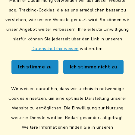
Mit Ihrer Zustimmung verwenden wir auf dieser Website
Lokales Bündnis für Familien
sog. Tracking-Cookies, die es uns ermöglichen besser zu
verstehen, wie unsere Website genutzt wird. So können wir
Fairtrade-Towns
unser Angebot weiter verbessern. Ihre erteilte Einwilligung
hierfür können Sie jederzeit über den Link in unseren
Datenschutzhinweisen
widerrufen.
Kontakt
Ich stimme zu
Ich stimme nicht zu
Sicheres Kontaktformular
Wir weisen darauf hin, dass wir technisch notwendige
Sicherer Datentransfer
Cookies einsetzen, um eine optimale Darstellung unserer
Website zu ermöglichen. Die Einwilligung zur Nutzung
Barrierefreiheit
weiterer Dienste wird bei Bedarf gesondert abgefragt.
Weitere Informationen finden Sie in unseren
Datenschutz