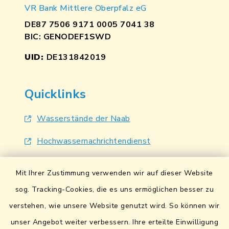
VR Bank Mittlere Oberpfalz eG
DE87 7506 9171 0005 7041 38
BIC: GENODEF1SWD
UID:
DE131842019
Quicklinks
Wasserstände der Naab
Hochwassernachrichtendienst
UmweltAtlas Naturgefahren
Mit Ihrer Zustimmung verwenden wir auf dieser Website
Lokales Bündnis für Familien
sog. Tracking-Cookies, die es uns ermöglichen besser zu
verstehen, wie unsere Website genutzt wird. So können wir
Fairtrade-Towns
unser Angebot weiter verbessern. Ihre erteilte Einwilligung