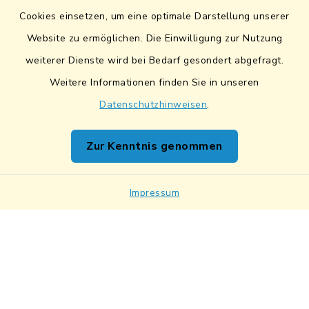
Sicherer Datentransfer
Cookies einsetzen, um eine optimale Darstellung unserer
Website zu ermöglichen. Die Einwilligung zur Nutzung
Barrierefreiheit
weiterer Dienste wird bei Bedarf gesondert abgefragt.
Weitere Informationen finden Sie in unseren
Datenschutz
Datenschutzhinweisen
.
Impressum
Zur Kenntnis genommen
Netiquette
Impressum
Sitemap
Cookie-Einstellungen