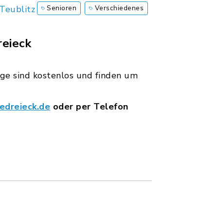
Teublitz
Senioren
Verschiedenes
reieck
äge sind kostenlos und finden um
edreieck.de
oder per Telefon