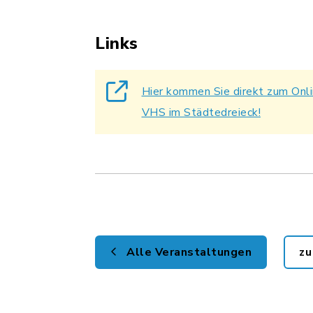
Links
Hier kommen Sie direkt zum Onl
VHS im Städtedreieck!
Alle Veranstaltungen
zu