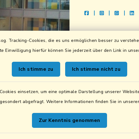
facebook
instagram
whatsap
li
Bankverbindu
og. Tracking-Cookies, die es uns ermöglichen besser zu versteh
Sparkasse Lkrs. Schwa
te Einwilligung hierfür können Sie jederzeit über den Link in uns
DE83 7505 1040 076
BIC: BYLADEM1SAD
Ich stimme zu
Ich stimme nicht zu
VR Bank Mittlere Ober
DE87 7506 9171 000
Cookies einsetzen, um eine optimale Darstellung unserer Website
BIC: GENODEF1SWD
 gesondert abgefragt. Weitere Informationen finden Sie in unser
UID:
DE131842019
Zur Kenntnis genommen