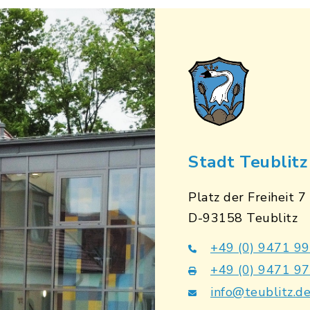
Stadt Teublitz
Platz der Freiheit 7
D-93158 Teublitz
+49 (0) 9471 9
+49 (0) 9471 9
info@teublitz.d