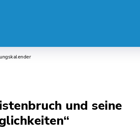
 SERVICE
LEBEN & ALLTAG
FREI
tungskalender
istenbruch und seine
lichkeiten“