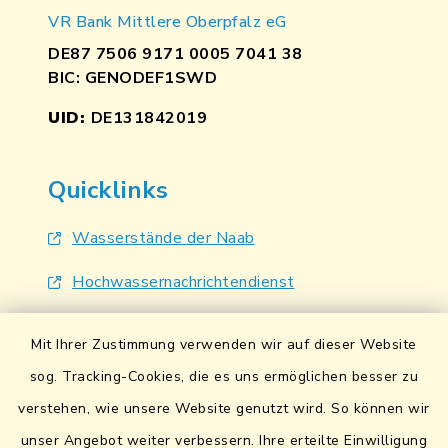
VR Bank Mittlere Oberpfalz eG
DE87 7506 9171 0005 7041 38
BIC: GENODEF1SWD
UID:
DE131842019
Quicklinks
Wasserstände der Naab
Hochwassernachrichtendienst
UmweltAtlas Naturgefahren
Mit Ihrer Zustimmung verwenden wir auf dieser Website
Lokales Bündnis für Familien
sog. Tracking-Cookies, die es uns ermöglichen besser zu
verstehen, wie unsere Website genutzt wird. So können wir
Fairtrade-Towns
unser Angebot weiter verbessern. Ihre erteilte Einwilligung