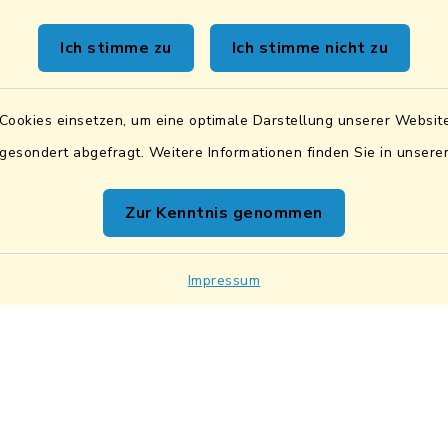
DE83 7505 1040 076
BIC: BYLADEM1SAD
Ich stimme zu
Ich stimme nicht zu
VR Bank Mittlere Ober
DE87 7506 9171 000
Cookies einsetzen, um eine optimale Darstellung unserer Website
BIC: GENODEF1SWD
 gesondert abgefragt. Weitere Informationen finden Sie in unser
UID:
DE131842019
Zur Kenntnis genommen
Impressum
Kontakt
Sicher
Sicherer Datentran
Impressum
Net
Cookie-Einstellung