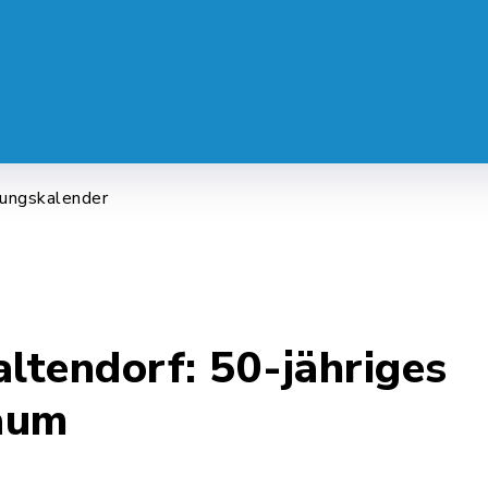
 SERVICE
LEBEN & ALLTAG
FREI
tungskalender
tendorf: 50-jähriges
äum