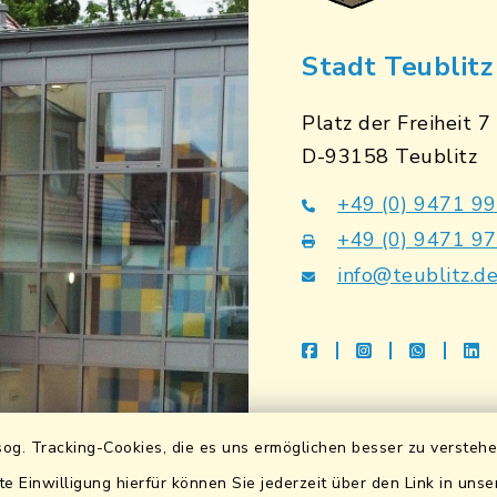
Stadt Teublitz
Platz der Freiheit 7
D-93158 Teublitz
+49 (0) 9471 9
+49 (0) 9471 9
info@teublitz.d
facebook
instagram
whatsap
li
Bankverbindu
og. Tracking-Cookies, die es uns ermöglichen besser zu versteh
Sparkasse Lkrs. Schwa
te Einwilligung hierfür können Sie jederzeit über den Link in uns