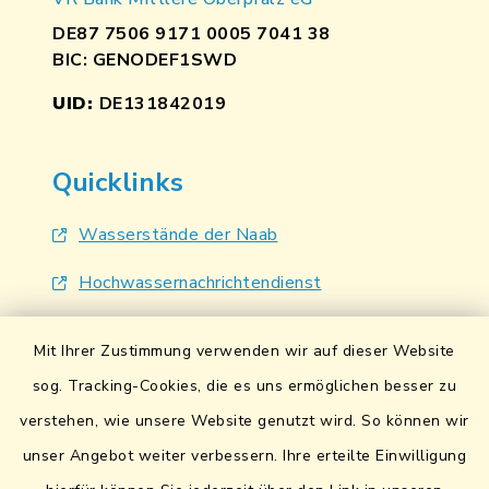
DE87 7506 9171 0005 7041 38
BIC: GENODEF1SWD
UID:
DE131842019
Quicklinks
Wasserstände der Naab
Hochwassernachrichtendienst
UmweltAtlas Naturgefahren
Mit Ihrer Zustimmung verwenden wir auf dieser Website
Lokales Bündnis für Familien
sog. Tracking-Cookies, die es uns ermöglichen besser zu
verstehen, wie unsere Website genutzt wird. So können wir
Fairtrade-Towns
unser Angebot weiter verbessern. Ihre erteilte Einwilligung