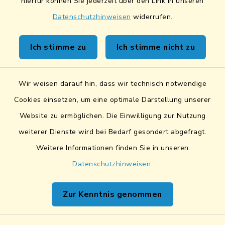
hierfür können Sie jederzeit über den Link in unseren
Datenschutzhinweisen
widerrufen.
Kontakt
Ich stimme zu
Ich stimme nicht zu
Sicheres Kontaktformular
Wir weisen darauf hin, dass wir technisch notwendige
Sicherer Datentransfer
Cookies einsetzen, um eine optimale Darstellung unserer
Website zu ermöglichen. Die Einwilligung zur Nutzung
Barrierefreiheit
weiterer Dienste wird bei Bedarf gesondert abgefragt.
Weitere Informationen finden Sie in unseren
Datenschutz
Datenschutzhinweisen
.
Impressum
Zur Kenntnis genommen
Netiquette