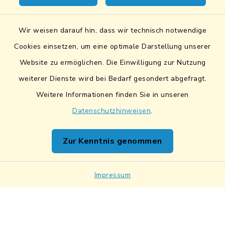
Kontakt
Wir weisen darauf hin, dass wir technisch notwendige
Sicheres Kontaktformular
Cookies einsetzen, um eine optimale Darstellung unserer
Website zu ermöglichen. Die Einwilligung zur Nutzung
Sicherer Datentransfer
weiterer Dienste wird bei Bedarf gesondert abgefragt.
Weitere Informationen finden Sie in unseren
Barrierefreiheit
Datenschutzhinweisen
.
Datenschutz
Zur Kenntnis genommen
Impressum
Netiquette
Impressum
Sitemap