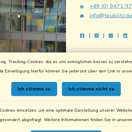
+49 (0) 9471 9
info@teublitz.d
facebook
instagram
whatsap
li
Bankverbindu
og. Tracking-Cookies, die es uns ermöglichen besser zu versteh
Sparkasse Lkrs. Schwa
te Einwilligung hierfür können Sie jederzeit über den Link in uns
DE83 7505 1040 076
BIC: BYLADEM1SAD
Ich stimme zu
Ich stimme nicht zu
VR Bank Mittlere Ober
DE87 7506 9171 000
Cookies einsetzen, um eine optimale Darstellung unserer Website
BIC: GENODEF1SWD
 gesondert abgefragt. Weitere Informationen finden Sie in unser
UID:
DE131842019