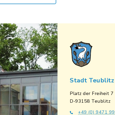
Stadt Teublitz
Platz der Freiheit 7
D-93158 Teublitz
+49 (0) 9471 9