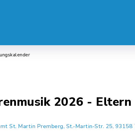
 SERVICE
LEBEN & ALLTAG
FREI
tungskalender
rrenmusik 2026 - Eltern
amt St. Martin Premberg, St.-Martin-Str. 25, 93158 