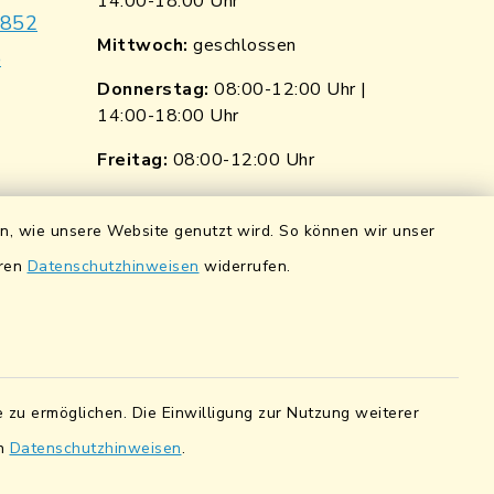
14:00-18:00 Uhr
7852
Mittwoch:
geschlossen
e
Donnerstag:
08:00-12:00 Uhr |
14:00-18:00 Uhr
p
nkedin
Freitag:
08:00-12:00 Uhr
ngen
Quicklinks
en, wie unsere Website genutzt wird. So können wir unser
ndorf
Wasserstände der Naab
eren
Datenschutzhinweisen
widerrufen.
0 0900 84
Hochwassernachrichtendienst
UmweltAtlas Naturgefahren
pfalz eG
Lokales Bündnis für Familien
5 7041 38
 zu ermöglichen. Die Einwilligung zur Nutzung weiterer
en
Datenschutzhinweisen
.
Fairtrade-Towns