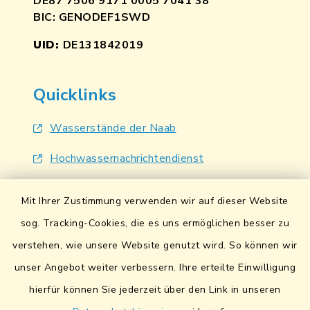
DE87 7506 9171 0005 7041 38
BIC: GENODEF1SWD
UID:
DE131842019
Quicklinks
Wasserstände der Naab
Hochwassernachrichtendienst
UmweltAtlas Naturgefahren
Mit Ihrer Zustimmung verwenden wir auf dieser Website
Lokales Bündnis für Familien
sog. Tracking-Cookies, die es uns ermöglichen besser zu
verstehen, wie unsere Website genutzt wird. So können wir
Fairtrade-Towns
unser Angebot weiter verbessern. Ihre erteilte Einwilligung
hierfür können Sie jederzeit über den Link in unseren