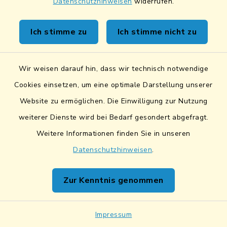
Datenschutzhinweisen
widerrufen.
Kontakt
Ich stimme zu
Ich stimme nicht zu
Sicheres Kontaktformular
Wir weisen darauf hin, dass wir technisch notwendige
Sicherer Datentransfer
Cookies einsetzen, um eine optimale Darstellung unserer
Website zu ermöglichen. Die Einwilligung zur Nutzung
Barrierefreiheit
weiterer Dienste wird bei Bedarf gesondert abgefragt.
Weitere Informationen finden Sie in unseren
Datenschutz
Datenschutzhinweisen
.
Impressum
Zur Kenntnis genommen
Netiquette
Sitemap
Impressum