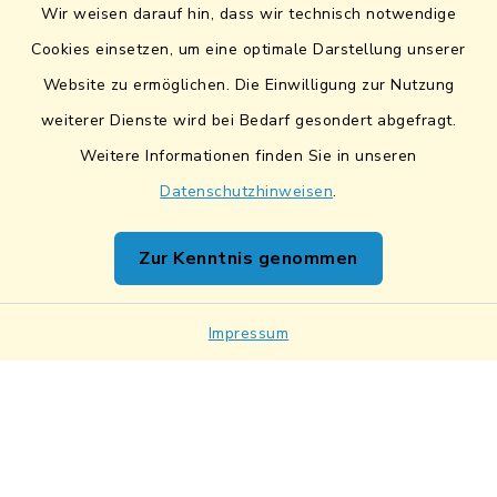
Wir weisen darauf hin, dass wir technisch notwendige
Sicheres Kontaktformular
Cookies einsetzen, um eine optimale Darstellung unserer
Website zu ermöglichen. Die Einwilligung zur Nutzung
Sicherer Datentransfer
weiterer Dienste wird bei Bedarf gesondert abgefragt.
Barrierefreiheit
Weitere Informationen finden Sie in unseren
Datenschutzhinweisen
.
Datenschutz
Zur Kenntnis genommen
Impressum
Netiquette
Impressum
Sitemap
Cookie-Einstellungen