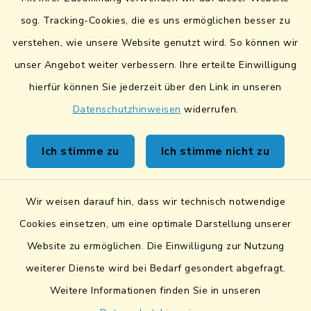
Lokales Bündnis für Familien
sog. Tracking-Cookies, die es uns ermöglichen besser zu
verstehen, wie unsere Website genutzt wird. So können wir
Fairtrade-Towns
unser Angebot weiter verbessern. Ihre erteilte Einwilligung
hierfür können Sie jederzeit über den Link in unseren
Datenschutzhinweisen
widerrufen.
Kontakt
Ich stimme zu
Ich stimme nicht zu
Sicheres Kontaktformular
Wir weisen darauf hin, dass wir technisch notwendige
Sicherer Datentransfer
Cookies einsetzen, um eine optimale Darstellung unserer
Website zu ermöglichen. Die Einwilligung zur Nutzung
Barrierefreiheit
weiterer Dienste wird bei Bedarf gesondert abgefragt.
Weitere Informationen finden Sie in unseren
Datenschutz