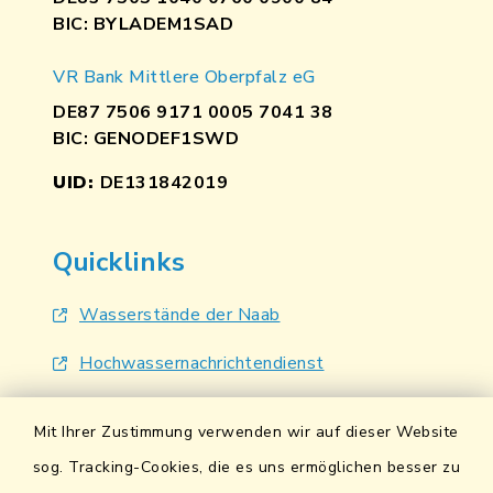
BIC: BYLADEM1SAD
VR Bank Mittlere Oberpfalz eG
DE87 7506 9171 0005 7041 38
BIC: GENODEF1SWD
UID:
DE131842019
Quicklinks
Wasserstände der Naab
Hochwassernachrichtendienst
UmweltAtlas Naturgefahren
Mit Ihrer Zustimmung verwenden wir auf dieser Website
Lokales Bündnis für Familien
sog. Tracking-Cookies, die es uns ermöglichen besser zu