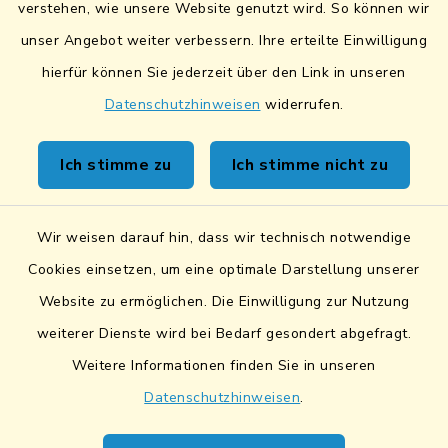
verstehen, wie unsere Website genutzt wird. So können wir
Fairtrade-Towns
unser Angebot weiter verbessern. Ihre erteilte Einwilligung
hierfür können Sie jederzeit über den Link in unseren
Datenschutzhinweisen
widerrufen.
Kontakt
Ich stimme zu
Ich stimme nicht zu
Sicheres Kontaktformular
Wir weisen darauf hin, dass wir technisch notwendige
Sicherer Datentransfer
Cookies einsetzen, um eine optimale Darstellung unserer
Website zu ermöglichen. Die Einwilligung zur Nutzung
Barrierefreiheit
weiterer Dienste wird bei Bedarf gesondert abgefragt.
Weitere Informationen finden Sie in unseren
Datenschutz
Datenschutzhinweisen
.
Impressum