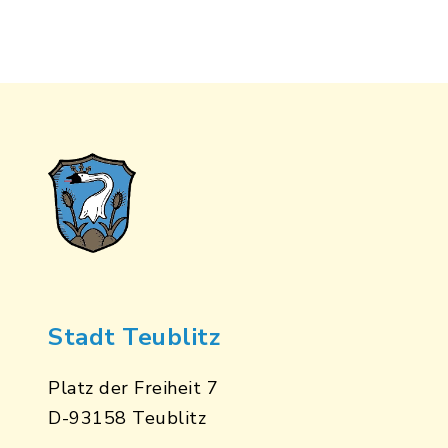
Hier finden Sie weitere Infos in der
Online-Broschüre "Juradistl
Landschafts-Kinos"!
In Karte anzeigen
Route planen
Stadt Teublitz
Platz der Freiheit 7
D-93158 Teublitz