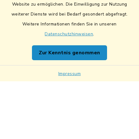
Website zu ermöglichen. Die Einwilligung zur Nutzung
Sicherer Datentransfer
weiterer Dienste wird bei Bedarf gesondert abgefragt.
Barrierefreiheit
Weitere Informationen finden Sie in unseren
Datenschutzhinweisen
.
Datenschutz
Zur Kenntnis genommen
Impressum
Netiquette
Impressum
Sitemap
Cookie-Einstellungen