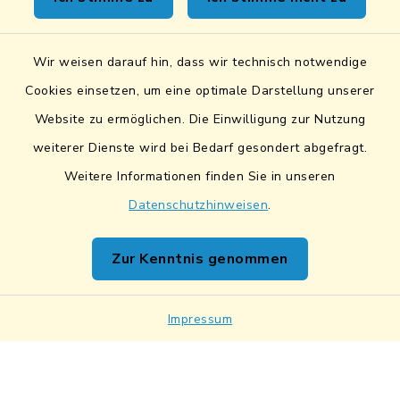
Sicheres Kontaktformular
Wir weisen darauf hin, dass wir technisch notwendige
Sicherer Datentransfer
Cookies einsetzen, um eine optimale Darstellung unserer
Website zu ermöglichen. Die Einwilligung zur Nutzung
Barrierefreiheit
weiterer Dienste wird bei Bedarf gesondert abgefragt.
Weitere Informationen finden Sie in unseren
Datenschutz
Datenschutzhinweisen
.
Impressum
Zur Kenntnis genommen
Netiquette
Impressum
Sitemap
Cookie-Einstellungen