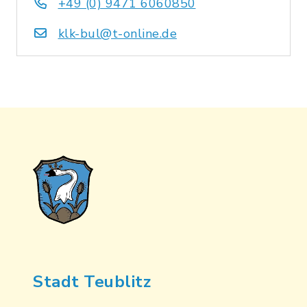
+49 (0) 9471 6060850
klk-bul@t-online.de
Stadt Teublitz