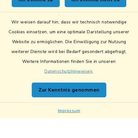
Sicheres Kontaktformular
Wir weisen darauf hin, dass wir technisch notwendige
Sicherer Datentransfer
Cookies einsetzen, um eine optimale Darstellung unserer
Website zu ermöglichen. Die Einwilligung zur Nutzung
Barrierefreiheit
weiterer Dienste wird bei Bedarf gesondert abgefragt.
Weitere Informationen finden Sie in unseren
Datenschutz
Datenschutzhinweisen
.
Impressum
Zur Kenntnis genommen
Netiquette
Sitemap
Impressum
Cookie-Einstellungen