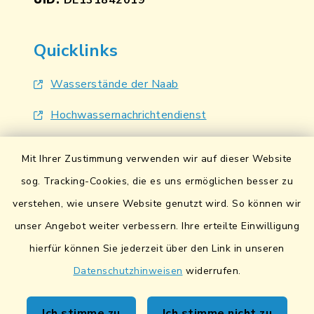
UID:
DE131842019
Quicklinks
Wasserstände der Naab
Hochwassernachrichtendienst
UmweltAtlas Naturgefahren
Mit Ihrer Zustimmung verwenden wir auf dieser Website
Lokales Bündnis für Familien
sog. Tracking-Cookies, die es uns ermöglichen besser zu
verstehen, wie unsere Website genutzt wird. So können wir
Fairtrade-Towns
unser Angebot weiter verbessern. Ihre erteilte Einwilligung
hierfür können Sie jederzeit über den Link in unseren
Datenschutzhinweisen
widerrufen.
Kontakt
Ich stimme zu
Ich stimme nicht zu