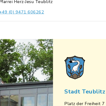
Pfarrei Herz-Jesu Teublitz
+49 (0) 9471 606262
Stadt Teublitz
Platz der Freiheit 7