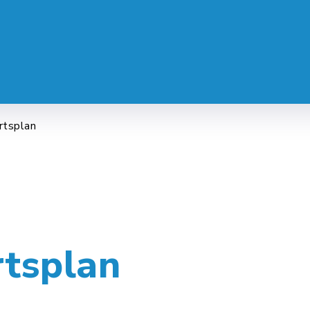
 SERVICE
LEBEN & ALLTAG
FREI
rtsplan
rtsplan