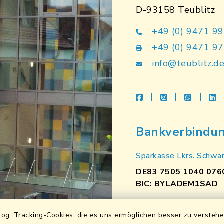
D-93158 Teublitz
+49 (0) 9471 9
+49 (0) 9471 9
info@teublitz.d
facebook
instagram
whatsap
li
Bankverbindu
Sparkasse Lkrs. Schwa
DE83 7505 1040 076
BIC: BYLADEM1SAD
VR Bank Mittlere Ober
og. Tracking-Cookies, die es uns ermöglichen besser zu versteh