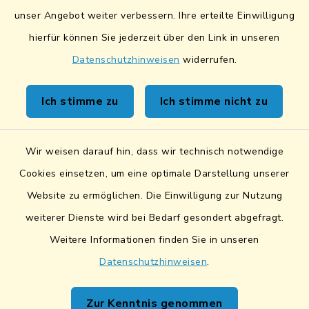
unser Angebot weiter verbessern. Ihre erteilte Einwilligung
Sicheres Kontaktformular
hierfür können Sie jederzeit über den Link in unseren
Datenschutzhinweisen
widerrufen.
Sicherer Datentransfer
Ich stimme zu
Ich stimme nicht zu
Barrierefreiheit
Datenschutz
Wir weisen darauf hin, dass wir technisch notwendige
Cookies einsetzen, um eine optimale Darstellung unserer
Impressum
Website zu ermöglichen. Die Einwilligung zur Nutzung
Netiquette
weiterer Dienste wird bei Bedarf gesondert abgefragt.
Weitere Informationen finden Sie in unseren
Sitemap
Datenschutzhinweisen
.
Cookie-Einstellungen
Zur Kenntnis genommen