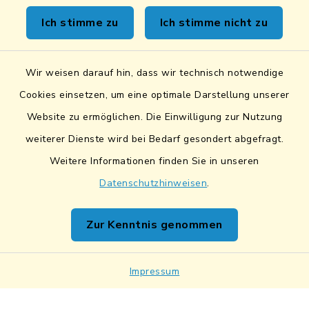
Kontakt
Ich stimme zu
Ich stimme nicht zu
Sicheres Kontaktformular
Wir weisen darauf hin, dass wir technisch notwendige
Sicherer Datentransfer
Cookies einsetzen, um eine optimale Darstellung unserer
Website zu ermöglichen. Die Einwilligung zur Nutzung
Barrierefreiheit
weiterer Dienste wird bei Bedarf gesondert abgefragt.
Weitere Informationen finden Sie in unseren
Datenschutz
Datenschutzhinweisen
.
Impressum
Zur Kenntnis genommen
Netiquette
Sitemap
Impressum
Cookie-Einstellungen