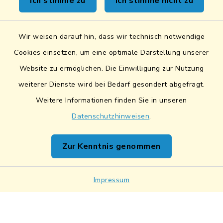
Ich stimme zu
Ich stimme nicht zu
Sicheres Kontaktformular
Wir weisen darauf hin, dass wir technisch notwendige
Sicherer Datentransfer
Cookies einsetzen, um eine optimale Darstellung unserer
Website zu ermöglichen. Die Einwilligung zur Nutzung
Barrierefreiheit
weiterer Dienste wird bei Bedarf gesondert abgefragt.
Weitere Informationen finden Sie in unseren
Datenschutz
Datenschutzhinweisen
.
Impressum
Zur Kenntnis genommen
Netiquette
Sitemap
Impressum
Cookie-Einstellungen