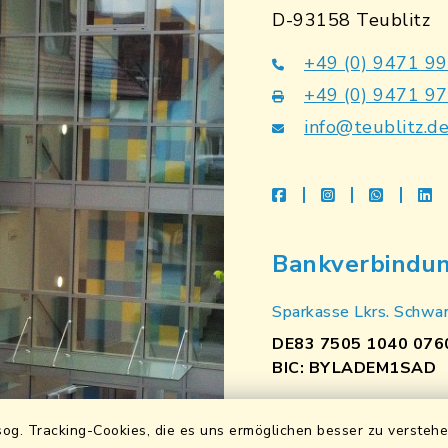
D-93158 Teublitz
+49 (0) 9471 9
+49 (0) 9471 9
info@teublitz.d
facebook
instagram
whatsap
li
Bankverbindu
Sparkasse Lkrs. Schwa
DE83 7505 1040 076
BIC: BYLADEM1SAD
VR Bank Mittlere Ober
og. Tracking-Cookies, die es uns ermöglichen besser zu versteh