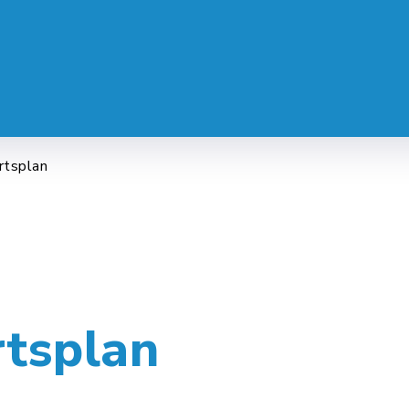
 SERVICE
LEBEN & ALLTAG
FREI
rtsplan
rtsplan