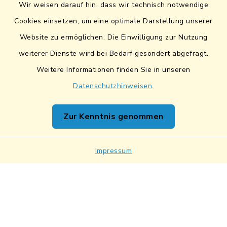
Wir weisen darauf hin, dass wir technisch notwendige
Sicherer Datentransfer
Cookies einsetzen, um eine optimale Darstellung unserer
Website zu ermöglichen. Die Einwilligung zur Nutzung
Barrierefreiheit
weiterer Dienste wird bei Bedarf gesondert abgefragt.
Weitere Informationen finden Sie in unseren
Datenschutz
Datenschutzhinweisen
.
Impressum
Zur Kenntnis genommen
Netiquette
Impressum
Sitemap
Cookie-Einstellungen