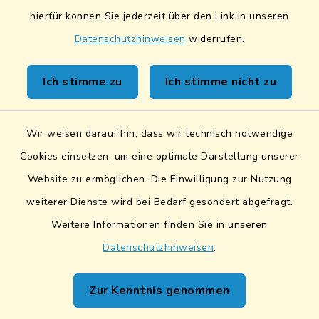
Sicheres Kontaktformular
hierfür können Sie jederzeit über den Link in unseren
Datenschutzhinweisen
widerrufen.
Sicherer Datentransfer
Ich stimme zu
Ich stimme nicht zu
Barrierefreiheit
Datenschutz
Wir weisen darauf hin, dass wir technisch notwendige
Cookies einsetzen, um eine optimale Darstellung unserer
Impressum
Website zu ermöglichen. Die Einwilligung zur Nutzung
Netiquette
weiterer Dienste wird bei Bedarf gesondert abgefragt.
Weitere Informationen finden Sie in unseren
Sitemap
Datenschutzhinweisen
.
Cookie-Einstellungen
Zur Kenntnis genommen