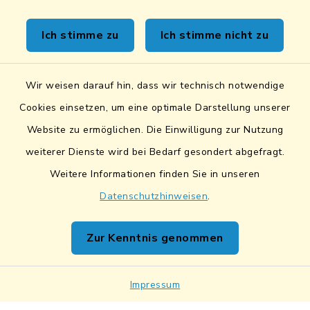
Sicheres Kontaktformular
Ich stimme zu
Ich stimme nicht zu
Sicherer Datentransfer
Wir weisen darauf hin, dass wir technisch notwendige
Barrierefreiheit
Cookies einsetzen, um eine optimale Darstellung unserer
Website zu ermöglichen. Die Einwilligung zur Nutzung
Datenschutz
weiterer Dienste wird bei Bedarf gesondert abgefragt.
Weitere Informationen finden Sie in unseren
Impressum
Datenschutzhinweisen
.
Netiquette
Zur Kenntnis genommen
Sitemap
Cookie-Einstellungen
Impressum