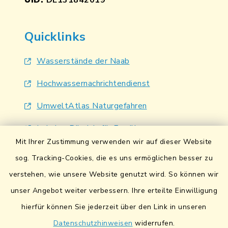
UID:
DE131842019
Quicklinks
Wasserstände der Naab
Hochwassernachrichtendienst
UmweltAtlas Naturgefahren
Lokales Bündnis für Familien
Mit Ihrer Zustimmung verwenden wir auf dieser Website
Fairtrade-Towns
sog. Tracking-Cookies, die es uns ermöglichen besser zu
verstehen, wie unsere Website genutzt wird. So können wir
unser Angebot weiter verbessern. Ihre erteilte Einwilligung
hierfür können Sie jederzeit über den Link in unseren
Datenschutzhinweisen
widerrufen.
Kontakt